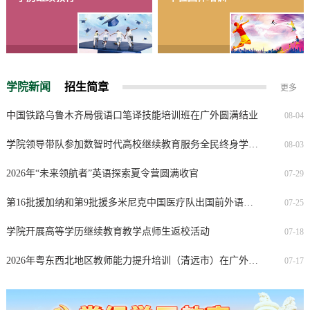
学院新闻
招生简章
更多
中国铁路乌鲁木齐局俄语口笔译技能培训班在广外圆满结业
08-04
学院领导带队参加数智时代高校继续教育服务全民终身学习创新实践研修班
08-03
2026年“未来领航者”英语探索夏令营圆满收官
07-29
第16批援加纳和第9批援多米尼克中国医疗队出国前外语等综合培训班在广外开班
07-25
学院开展高等学历继续教育教学点师生返校活动
07-18
2026年粤东西北地区教师能力提升培训（清远市）在广外顺利开班
07-17