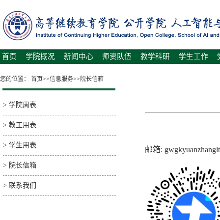
首页
学院概况
新闻中心
师资队伍
教学科研
学生工作
您的位置：
首页
>>
信息服务
>>
院长信箱
>
学院周表
>
教工用表
>
学生用表
邮箱: gwgkyuanzhangl
>
院长信箱
>
联系我们