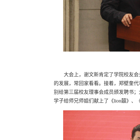
大会上，谢文新肯定了学院校友会多
的发展，常回家看看。接着，郑壁奎代
别给第三届校友理事会成员颁发聘书；
学子给师兄师姐们献上了《lion囍》